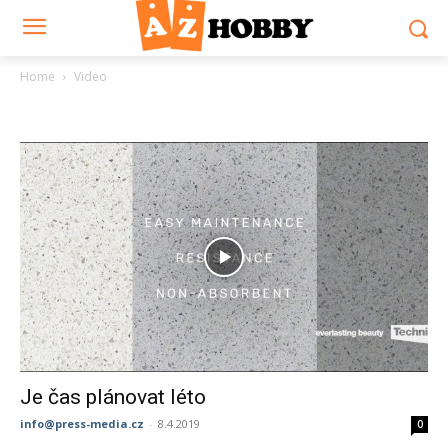
Home
Video
Video
Je čas plánovat léto
info@press-media.cz
-
8.4.2019
0