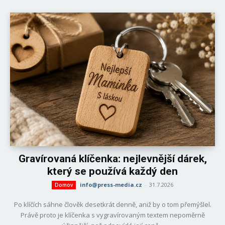
Gravírovaná klíčenka: nejlevnější dárek,
který se používá každý den
info@press-media.cz
-
31.7.2026
Domov
Po klíčích sáhne člověk desetkrát denně, aniž by o tom přemýšlel.
Právě proto je klíčenka s vygravírovaným textem nepoměrně