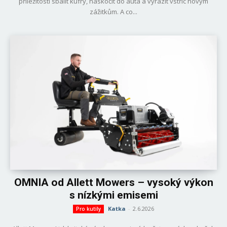
příležitosti sbalit kufry, naskočit do auta a vyrazit vstříc novým
zážitkům. A co...
OMNIA od Allett Mowers – vysoký výkon
s nízkými emisemi
Katka
-
2.6.2026
Pro kutily