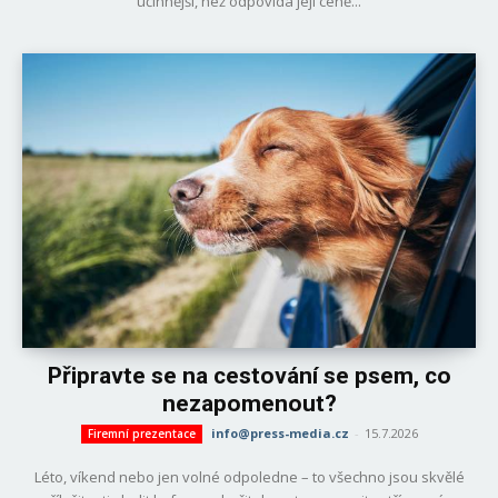
účinnější, než odpovídá její ceně...
Připravte se na cestování se psem, co
nezapomenout?
info@press-media.cz
-
15.7.2026
Firemní prezentace
Léto, víkend nebo jen volné odpoledne – to všechno jsou skvělé