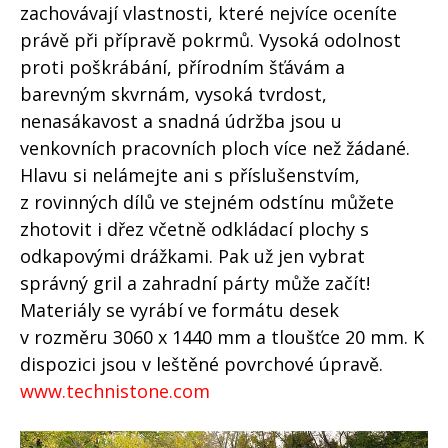
zachovávají vlastnosti, které nejvíce oceníte
právě při přípravě pokrmů. Vysoká odolnost
proti poškrábání, přírodním šťávám a
barevným skvrnám, vysoká tvrdost,
nenasákavost a snadná údržba jsou u
venkovních pracovních ploch více než žádané.
Hlavu si nelámejte ani s příslušenstvím,
z rovinných dílů ve stejném odstínu můžete
zhotovit i dřez včetně odkládací plochy s
odkapovými drážkami. Pak už jen vybrat
správný gril a zahradní párty může začít!
Materiály se vyrábí ve formátu desek
v rozměru 3060 x 1440 mm a tloušťce 20 mm. K
dispozici jsou v leštěné povrchové úpravě.
www.technistone.com