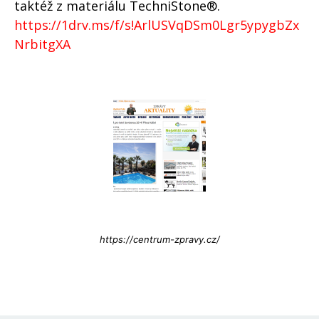
taktéž z materiálu TechniStone®.
https://1drv.ms/f/s!ArlUSVqDSm0Lgr5ypygbZx
NrbitgXA
Info@press-Media.cz
https://centrum-zpravy.cz/