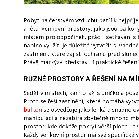
Pobyt na čerstvém vzduchu patří k nejpří
a léta. Venkovní prostory, jako jsou balkon
místem pro odpočinek, práci i setkávání s 
naplno využít, je důležité vytvořit si vhodn
zastínění, které zajistí ochranu před slun
Právě markýzy představují praktické řešení
RŮZNÉ PROSTORY A ŘEŠENÍ NA MÍ
Sedět v místech, kam praží sluníčko a pose
Proto se řeší zastínění, které pomáhá vytvo
balkon
se osvědčuje jako lehká a snadno ov
manipulaci a nezabírá zbytečně mnoho mí
prostor, kde dokáže pokrýt větší plochu a 
Každý venkovní prostor má své specifické vl