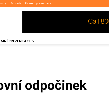
kutily
Zahrada
Firemní prezentace
REMNÍ PREZENTACE
ovní odpočinek