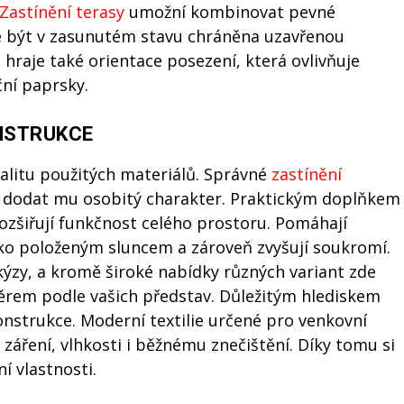
Zastínění terasy
umožní kombinovat pevné
e být v zasunutém stavu chráněna uzavřenou
li hraje také orientace posezení, která ovlivňuje
ční paprsky.
ONSTRUKCE
valitu použitých materiálů. Správné
zastínění
a dodat mu osobitý charakter. Praktickým doplňkem
rozšiřují funkčnost celého prostoru. Pomáhají
zko položeným sluncem a zároveň zvyšují soukromí.
kýzy, a kromě široké nabídky různých variant zde
ýběrem podle vašich představ. Důležitým hlediskem
konstrukce. Moderní textilie určené pro venkovní
 záření, vlhkosti i běžnému znečištění. Díky tomu si
í vlastnosti.