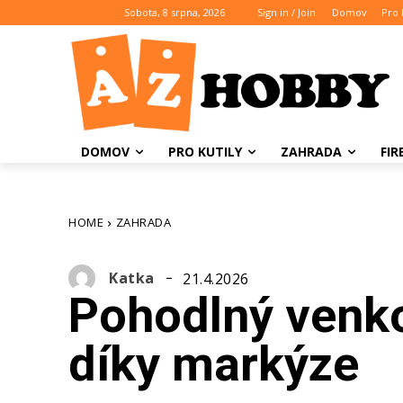
Sobota, 8 srpna, 2026
Sign in / Join
Domov
Pro 
DOMOV
PRO KUTILY
ZAHRADA
FI
HOME
ZAHRADA
Katka
21.4.2026
Pohodlný venk
díky markýze