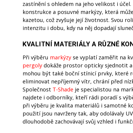
zastínění s ohledem na jeho velikost i účel.
konstrukce a posuvné markýzy, která můž
kazetou, což zvyšuje její životnost. Svou ro
intenzitu i dobu, kdy na něj dopadají slune
KVALITNÍ MATERIÁLY A RŮZNÉ K
Při výběru
markýzy
se vyplatí zaměřit na k
pergoly
dokáže prostor opticky sjednotit 
mohou být také boční stínicí prvky, které 
eliminovat nepříjemný vítr, chrání před ní
Společnost
T-Shade
je specialistou na mar
najdete i odborníky, kteří rádi poradí s v
při výběru je kvalita materiálů i samotné 
použití jsou navrženy tak, aby odolávaly UV
dlouhodobě zachovávají svůj vzhled i funkčn