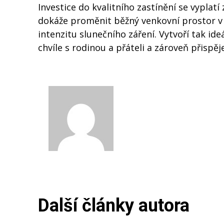
Investice do kvalitního zastínění se vypla
dokáže proměnit běžný venkovní prostor v p
intenzitu slunečního záření. Vytvoří tak i
chvíle s rodinou a přáteli a zároveň přispě
Katka
Další články autora