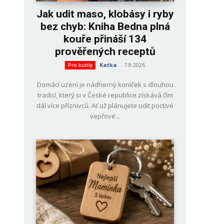
Jak udit maso, klobásy i ryby
bez chyb: Kniha Bedna plná
kouře přináší 134
prověřených receptů
Katka
-
7.8.2026
Pro kutily
Domácí uzení je nádherný koníček s dlouhou
tradicí, který si v České republice získává čím
dál více příznivců. Ať už plánujete udit poctivé
vepřové...