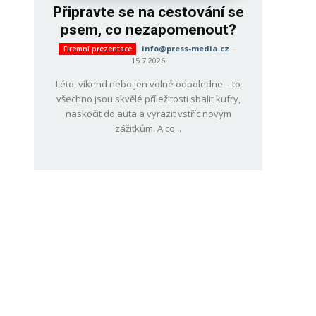
Připravte se na cestování se
psem, co nezapomenout?
info@press-media.cz
-
Firemní prezentace
15.7.2026
Léto, víkend nebo jen volné odpoledne – to
všechno jsou skvělé příležitosti sbalit kufry,
naskočit do auta a vyrazit vstříc novým
zážitkům. A co...