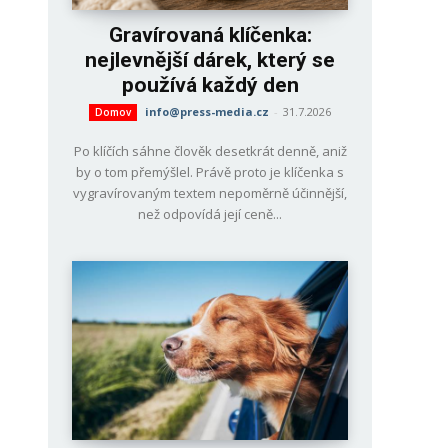
Gravírovaná klíčenka:
nejlevnější dárek, který se
používá každý den
info@press-media.cz
-
31.7.2026
Domov
Po klíčích sáhne člověk desetkrát denně, aniž
by o tom přemýšlel. Právě proto je klíčenka s
vygravírovaným textem nepoměrně účinnější,
než odpovídá její ceně...