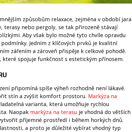
jemnějším způsobům relaxace, zejména v období jara
y, terasy nebo pergoly, se tak přirozeně stávají
blízkými. Aby však bylo možné tyto chvíle opravdu
é podmínky. Jedním z klíčových prvků je kvalitní
ečním zářením a zároveň přispěje k celkové pohodě.
, které spojuje funkčnost s estetickým přínosem.
RU
zení připomíná spíše výheň rozhodně není lákavé.
řit stín a zvýšit komfort prostoru.
Markýza na
ladatelná varianta, která umožňuje rychlou
sta. Naopak
markýza na terasu
je vhodná do větších
vytvořit příjemné prostředí i během horkých dnů.
astnosti, a proto je důležité vybírat vhodný typ