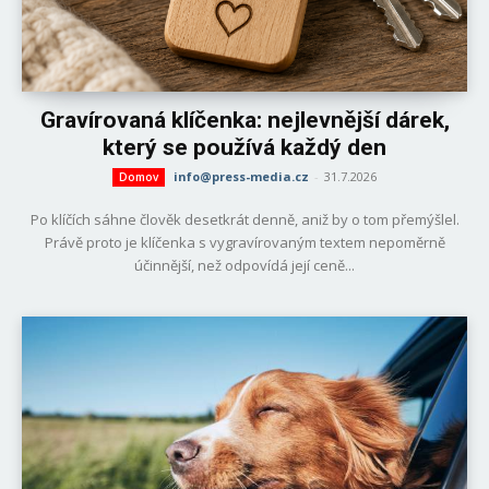
Gravírovaná klíčenka: nejlevnější dárek,
který se používá každý den
info@press-media.cz
-
31.7.2026
Domov
Po klíčích sáhne člověk desetkrát denně, aniž by o tom přemýšlel.
Právě proto je klíčenka s vygravírovaným textem nepoměrně
účinnější, než odpovídá její ceně...