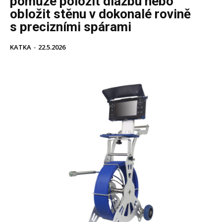
pomůže položit dlažbu nebo
obložit stěnu v dokonalé rovině
s precizními spárami
KATKA
-
22.5.2026