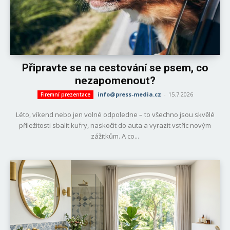
Připravte se na cestování se psem, co
nezapomenout?
info@press-media.cz
-
15.7.2026
Firemní prezentace
Léto, víkend nebo jen volné odpoledne – to všechno jsou skvělé
příležitosti sbalit kufry, naskočit do auta a vyrazit vstříc novým
zážitkům. A co...