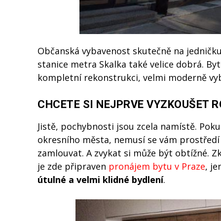
Občanská vybavenost skutečně na jedničku,
stanice metra Skalka také velice dobrá. B
kompletní rekonstrukci, velmi moderně vybav
CHCETE SI NEJPRVE VYZKOUŠET R
Jistě, pochybnosti jsou zcela namístě. Pok
okresního města, nemusí se vám prostředí 
zamlouvat. A zvykat si může být obtížné. Z
je zde připraven
pronájem bytu v Praze
, j
útulné a velmi klidné bydlení
.