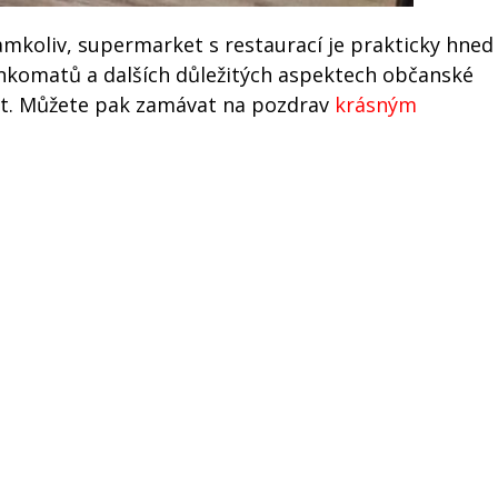
koliv, supermarket s restaurací je prakticky hned
 bankomatů a dalších důležitých aspektech občanské
let. Můžete pak zamávat na pozdrav
krásným
Media.cz