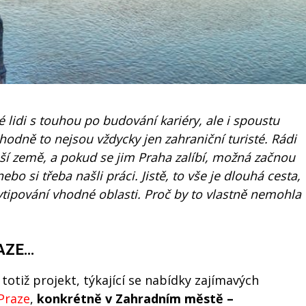
 lidi s touhou po budování kariéry, ale i spoustu
hodně to nejsou vždycky jen zahraniční turisté. Rádi
aší země, a pokud se jim Praha zalíbí, možná začnou
bo si třeba našli práci. Jistě, to vše je dlouhá cesta,
 vytipování vhodné oblasti. Proč by to vlastně nemohla
RAZE…
otiž projekt, týkající se nabídky zajímavých
Praze
,
konkrétně v Zahradním městě –