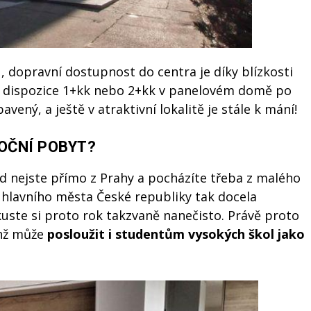
 dopravní dostupnost do centra je díky blízkosti
yt dispozice 1+kk nebo 2+kk v panelovém domě po
ený, a ještě v atraktivní lokalitě je stále k mání!
OČNÍ POBYT?
ud nejste přímo z Prahy a pocházíte třeba z malého
hlavního města České republiky tak docela
kuste si proto rok takzvaně nanečisto. Právě proto
enž může
posloužit i studentům vysokých škol jako