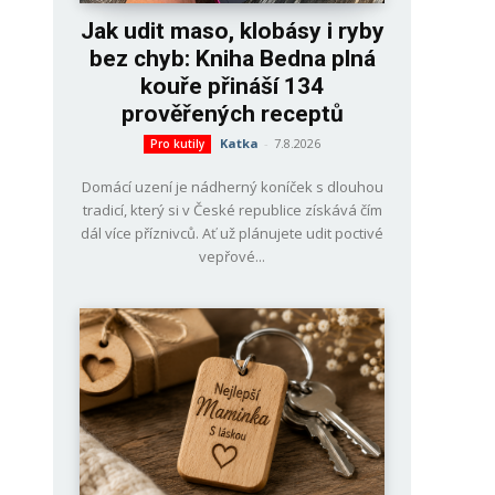
Jak udit maso, klobásy i ryby
bez chyb: Kniha Bedna plná
kouře přináší 134
prověřených receptů
Katka
-
7.8.2026
Pro kutily
Domácí uzení je nádherný koníček s dlouhou
tradicí, který si v České republice získává čím
dál více příznivců. Ať už plánujete udit poctivé
vepřové...