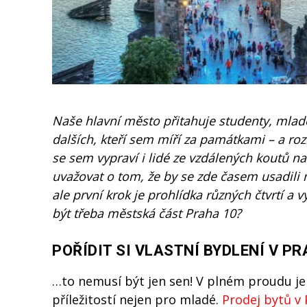
Naše hlavní město přitahuje studenty, mladé
dalších, kteří sem míří za památkami – a roz
se sem vypraví i lidé ze vzdálených koutů n
uvažovat o tom, že by se zde časem usadili ne
ale první krok je prohlídka různých čtvrtí a
být třeba městská část Praha 10?
POŘÍDIT SI VLASTNÍ BYDLENÍ V P
…to nemusí být jen sen! V plném proudu je t
příležitostí nejen pro mladé.
Prodej bytů v 