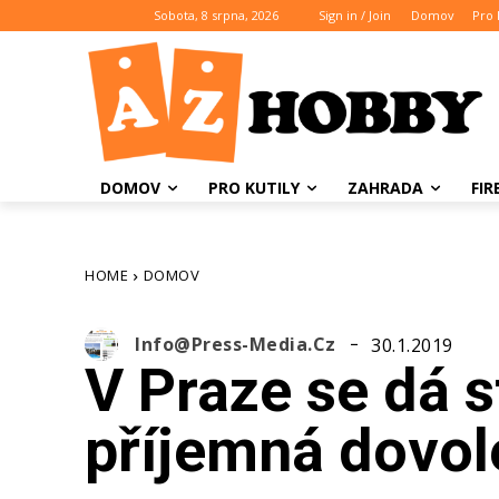
Sobota, 8 srpna, 2026
Sign in / Join
Domov
Pro 
DOMOV
PRO KUTILY
ZAHRADA
FI
HOME
DOMOV
Info@press-Media.cz
30.1.2019
V Praze se dá s
příjemná dovol