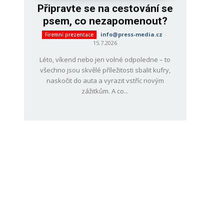
Připravte se na cestování se
psem, co nezapomenout?
info@press-media.cz
-
Firemní prezentace
15.7.2026
Léto, víkend nebo jen volné odpoledne – to
všechno jsou skvělé příležitosti sbalit kufry,
naskočit do auta a vyrazit vstříc novým
zážitkům. A co...