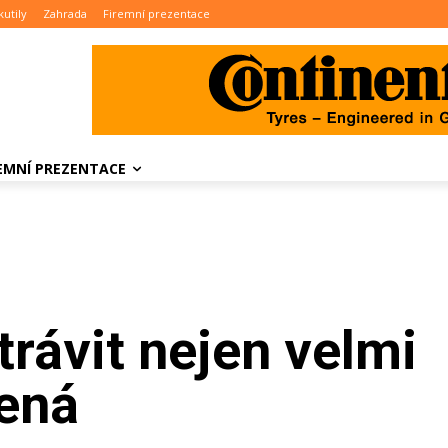
kutily
Zahrada
Firemní prezentace
REMNÍ PREZENTACE
trávit nejen velmi
ená