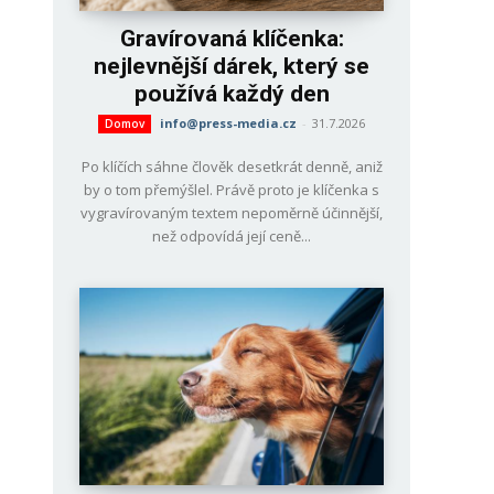
Gravírovaná klíčenka:
nejlevnější dárek, který se
používá každý den
info@press-media.cz
-
31.7.2026
Domov
Po klíčích sáhne člověk desetkrát denně, aniž
by o tom přemýšlel. Právě proto je klíčenka s
vygravírovaným textem nepoměrně účinnější,
než odpovídá její ceně...