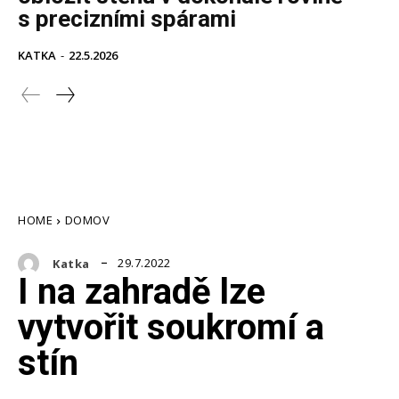
s precizními spárami
KATKA
-
22.5.2026