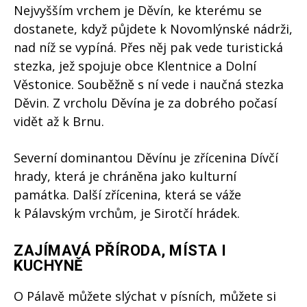
Nejvyšším vrchem je Děvín, ke kterému se
dostanete, když půjdete k Novomlýnské nádrži,
nad níž se vypíná. Přes něj pak vede turistická
stezka, jež spojuje obce Klentnice a Dolní
Věstonice. Souběžně s ní vede i naučná stezka
Děvin. Z vrcholu Děvína je za dobrého počasí
vidět až k Brnu.
Severní dominantou Děvínu je zřícenina Dívčí
hrady, která je chráněna jako kulturní
památka. Další zřícenina, která se váže
k Pálavským vrchům, je Sirotčí hrádek.
ZAJÍMAVÁ PŘÍRODA, MÍSTA I
KUCHYNĚ
O Pálavě můžete slýchat v písních, můžete si