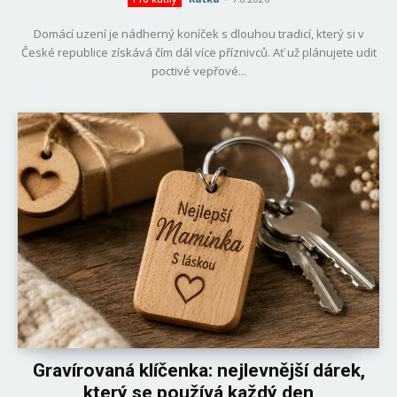
Domácí uzení je nádherný koníček s dlouhou tradicí, který si v
České republice získává čím dál více příznivců. Ať už plánujete udit
poctivé vepřové...
Gravírovaná klíčenka: nejlevnější dárek,
který se používá každý den