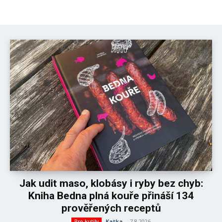
Jak udit maso, klobásy i ryby bez chyb:
Kniha Bedna plná kouře přináší 134
prověřených receptů
Katka
-
7.8.2026
Pro kutily