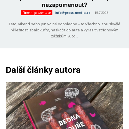
nezapomenout?
info@press-media.cz
-
15.7.2026
Firemní prezentace
Léto, víkend nebo jen volné odpoledne – to všechno jsou skvělé
příležitosti sbalit kufry, naskočit do auta a vyrazit vstříc novým
zážitkům. A co...
Další články autora