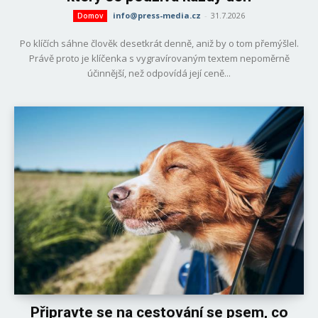
info@press-media.cz
-
31.7.2026
Domov
Po klíčích sáhne člověk desetkrát denně, aniž by o tom přemýšlel.
Právě proto je klíčenka s vygravírovaným textem nepoměrně
účinnější, než odpovídá její ceně...
Připravte se na cestování se psem, co