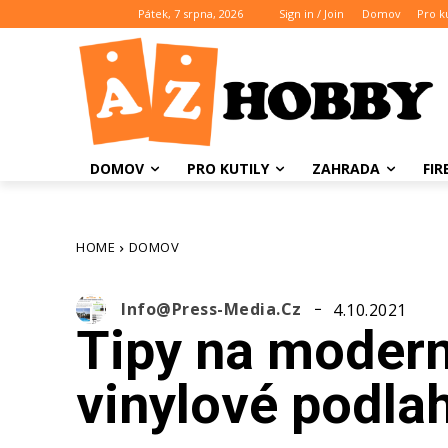
Pátek, 7 srpna, 2026
Sign in / Join
Domov
Pro ku
DOMOV
PRO KUTILY
ZAHRADA
FI
HOME
DOMOV
Info@press-Media.cz
4.10.2021
Tipy na modern
vinylové podla