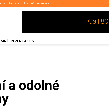
tily
Zahrada
Firemní prezentace
REMNÍ PREZENTACE
í a odolné
hy