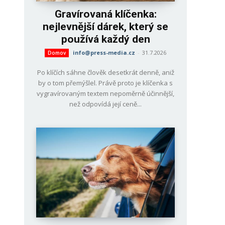
Gravírovaná klíčenka:
nejlevnější dárek, který se
používá každý den
info@press-media.cz
-
31.7.2026
Domov
Po klíčích sáhne člověk desetkrát denně, aniž
by o tom přemýšlel. Právě proto je klíčenka s
vygravírovaným textem nepoměrně účinnější,
než odpovídá její ceně...