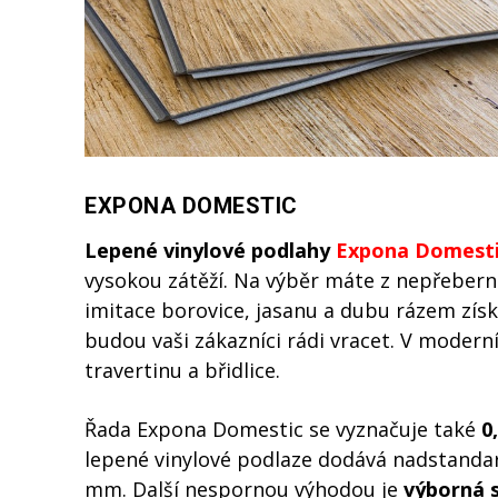
EXPONA DOMESTIC
Lepené vinylové podlahy
Expona Domest
vysokou zátěží. Na výběr máte z nepřeber
imitace borovice, jasanu a dubu rázem zís
budou vaši zákazníci rádi vracet. V modern
travertinu a břidlice.
Řada Expona Domestic se vyznačuje také
0
lepené vinylové podlaze dodává nadstandar
mm. Další nespornou výhodou je
výborná 