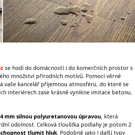
ic
se hodí do domácností i do komerčních prostor s
ného množství přírodních motivů. Pomocí věrné
ká vaše kancelář příjemnou atmosféru, do které se
ích interiérech zase krásně vynikne imitace betonu,
,4 mm silnou polyuretanovou úpravou
, která
dní odolnost. Celková tloušťka podlahy je potom 2
schopnost tlumit hluk
. Podobně jako i další typy