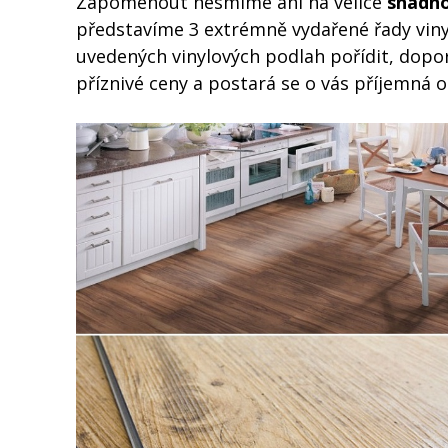
Zapomenout nesmíme ani na velice
snadno
představíme 3 extrémně vydařené řady viny
uvedených vinylových podlah pořídit, dopo
příznivé ceny a postará se o vás příjemná 