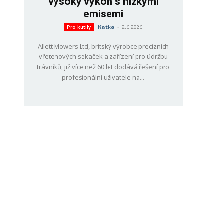
vysoký výkon s nízkými
emisemi
Katka
-
2.6.2026
Pro kutily
Allett Mowers Ltd, britský výrobce precizních
vřetenových sekaček a zařízení pro údržbu
trávníků, již více než 60 let dodává řešení pro
profesionální uživatele na...