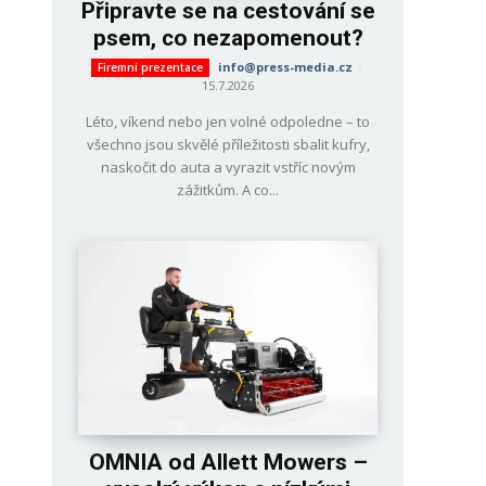
Připravte se na cestování se
psem, co nezapomenout?
info@press-media.cz
-
Firemní prezentace
15.7.2026
Léto, víkend nebo jen volné odpoledne – to
všechno jsou skvělé příležitosti sbalit kufry,
naskočit do auta a vyrazit vstříc novým
zážitkům. A co...
OMNIA od Allett Mowers –