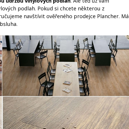
u údržbu vinylových podlah
. Ale teď už vám
lových podlah. Pokud si chcete některou z
ručujeme navštívit ověřeného prodejce Plancher. Má
obsluha.