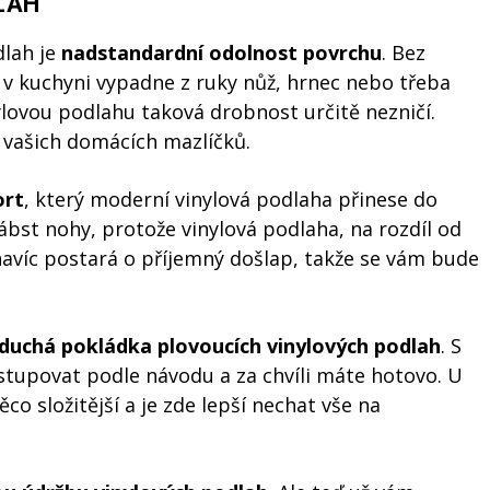
LAH
dlah je
nadstandardní odolnost povrchu
. Bez
v kuchyni vypadne z ruky nůž, hrnec nebo třeba
ylovou podlahu taková drobnost určitě nezničí.
 vašich domácích mazlíčků.
ort
, který moderní vinylová podlaha přinese do
st nohy, protože vinylová podlaha, na rozdíl od
 navíc postará o příjemný došlap, takže se vám bude
duchá pokládka plovoucích vinylových podlah
. S
ostupovat podle návodu a za chvíli máte hotovo. U
co složitější a je zde lepší nechat vše na