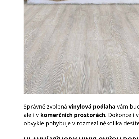
Správně zvolená
vinylová podlaha
vám bude
ale i v
komerčních prostorách
. Dokonce i 
obvykle pohybuje v rozmezí několika desíte