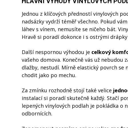
HLAVNÍ VÝHODY VINYLOVÝCH POD
Jednou z klíčových předností vinylových po
nadsázky vydrží téměř všechno. Pokud vám 
láhev s vínem, nemusíte se ničeho bát. Vin
Hravě si poradí dokonce i s ostrými drápky
Další nespornou výhodou je
celkový komf
vašeho domova. Konečně vás už nebudou záb
dlažby, nestudí. Mírně elastický povrch se
chodit jako po mechu.
Za zmínku rozhodně stojí také velice
jedno
instalací si poradí skutečně každý. Stačí p
lepených vinylových podlah je pokládka o ně
odbornících.