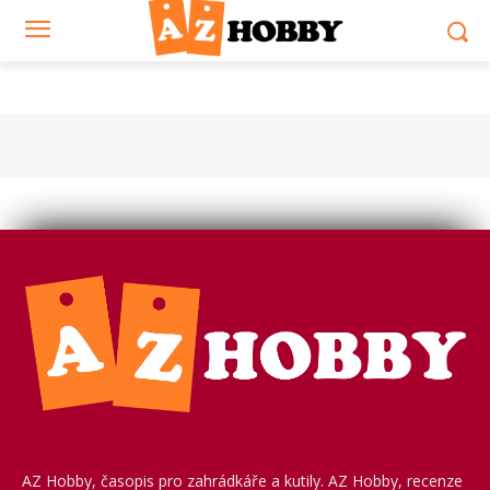
AZ Hobby, časopis pro zahrádkáře a kutily. AZ Hobby, recenze