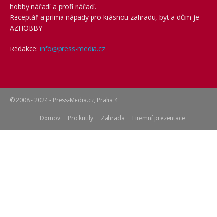
hobby nářadí a profi nářadí.
Receptář a prima nápady pro krásnou zahradu, byt a dům je
AZHOBBY
Redakce:
info@press-media.cz
© 2008 - 2024 - Press-Media.cz, Praha 4
Domov
Pro kutily
Zahrada
Firemní prezentace