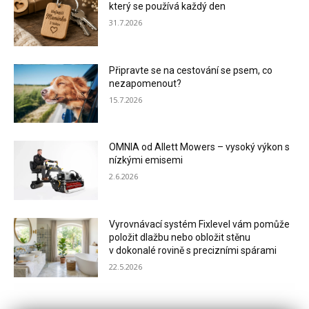
který se používá každý den
31.7.2026
Připravte se na cestování se psem, co
nezapomenout?
15.7.2026
OMNIA od Allett Mowers – vysoký výkon s
nízkými emisemi
2.6.2026
Vyrovnávací systém Fixlevel vám pomůže
položit dlažbu nebo obložit stěnu
v dokonalé rovině s precizními spárami
22.5.2026