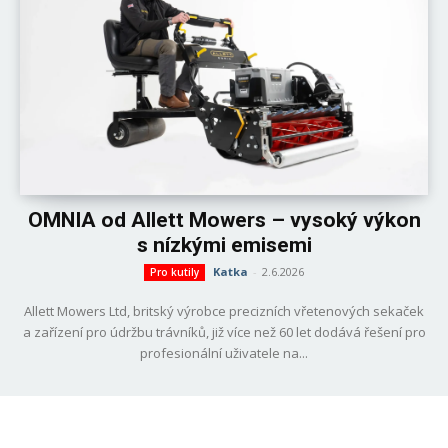
OMNIA od Allett Mowers – vysoký výkon
s nízkými emisemi
Katka
-
2.6.2026
Pro kutily
Allett Mowers Ltd, britský výrobce precizních vřetenových sekaček
a zařízení pro údržbu trávníků, již více než 60 let dodává řešení pro
profesionální uživatele na...