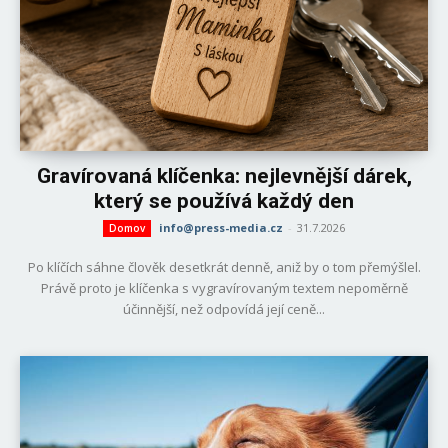
Gravírovaná klíčenka: nejlevnější dárek,
který se používá každý den
info@press-media.cz
-
31.7.2026
Domov
Po klíčích sáhne člověk desetkrát denně, aniž by o tom přemýšlel.
Právě proto je klíčenka s vygravírovaným textem nepoměrně
účinnější, než odpovídá její ceně...