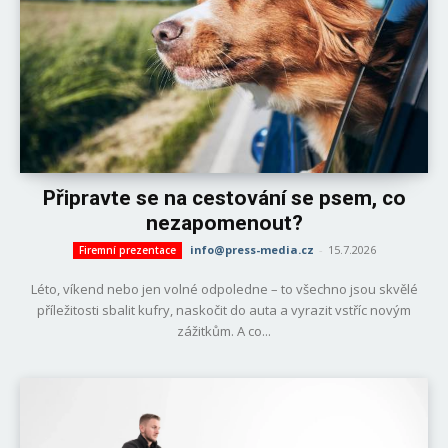
Připravte se na cestování se psem, co
nezapomenout?
info@press-media.cz
-
15.7.2026
Firemní prezentace
Léto, víkend nebo jen volné odpoledne – to všechno jsou skvělé
příležitosti sbalit kufry, naskočit do auta a vyrazit vstříc novým
zážitkům. A co...