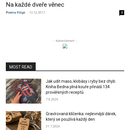
Na každé dveře věnec
Pietro Filipi
-
13.12.2017
0
- Advertisment -
MOST READ
Jak udit maso, klobásy i ryby bez chyb:
Kniha Bedna plná kouře přináší 134
prověřených receptů
7.8.2026
Gravírovaná klíčenka: nejlevnější dárek,
který se používá každý den
31.7.2026