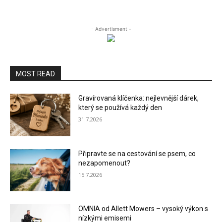
- Advertisment -
MOST READ
Gravírovaná klíčenka: nejlevnější dárek,
který se používá každý den
31.7.2026
Připravte se na cestování se psem, co
nezapomenout?
15.7.2026
OMNIA od Allett Mowers – vysoký výkon s
nízkými emisemi