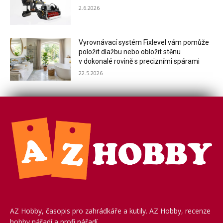
2.6.2026
Vyrovnávací systém Fixlevel vám pomůže
položit dlažbu nebo obložit stěnu
v dokonalé rovině s precizními spárami
22.5.2026
AZ Hobby, časopis pro zahrádkáře a kutily. AZ Hobby, recenze
hobby nářadí a profi nářadí.