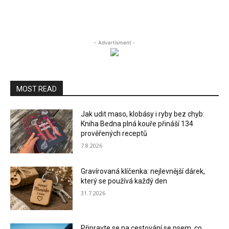
- Advertisment -
MOST READ
Jak udit maso, klobásy i ryby bez chyb:
Kniha Bedna plná kouře přináší 134
prověřených receptů
7.8.2026
Gravírovaná klíčenka: nejlevnější dárek,
který se používá každý den
31.7.2026
Připravte se na cestování se psem, co