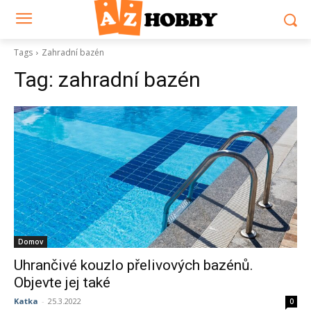
Tags
Zahradní bazén
Tag:
zahradní bazén
Domov
Uhrančivé kouzlo přelivových bazénů.
Objevte jej také
Katka
-
25.3.2022
0