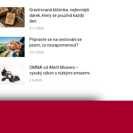
Gravírovaná klíčenka: nejlevnější
dárek, který se používá každý
den
31.7.2026
Připravte se na cestování se
psem, co nezapomenout?
15.7.2026
OMNIA od Allett Mowers –
vysoký výkon s nízkými emisemi
2.6.2026