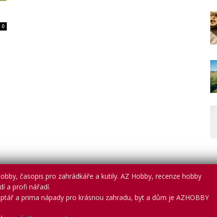
0
obby, časopis pro zahrádkáře a kutily. AZ Hobby, recenze hobby
í a profi nářadí.
ptář a prima nápady pro krásnou zahradu, byt a dům je AZHOBBY