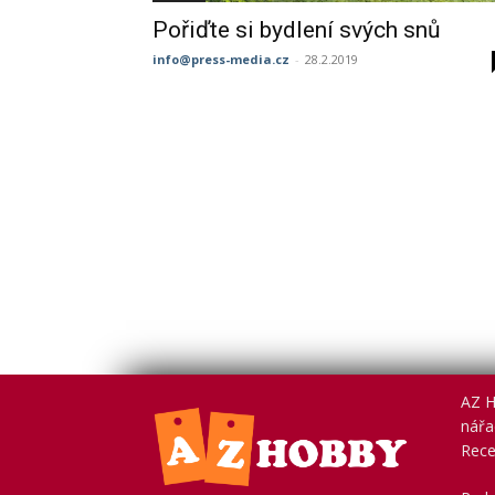
Pořiďte si bydlení svých snů
info@press-media.cz
-
28.2.2019
AZ H
nářad
Rece