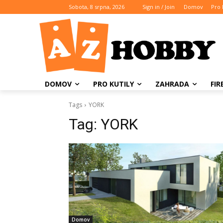
Sobota, 8 srpna, 2026
Sign in / Join
Domov
Pro 
DOMOV
PRO KUTILY
ZAHRADA
FI
Tags
YORK
Tag:
YORK
Domov