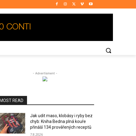
- Advertisment -
MOST READ
Jak udit maso, klobásy i ryby bez
chyb: Kniha Bedna plná kouře
přináší 134 prověřených receptů
7.8.2026