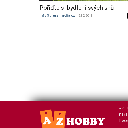
Pořiďte si bydlení svých snů
info@press-media.cz
-
28.2.2019
AZ H
nářad
Rece