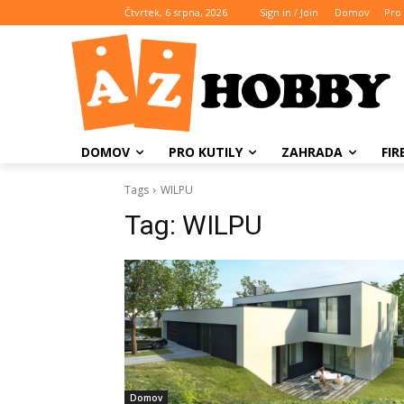
Čtvrtek, 6 srpna, 2026
Sign in / Join
Domov
Pro 
DOMOV
PRO KUTILY
ZAHRADA
FI
Tags
WILPU
Tag:
WILPU
Domov