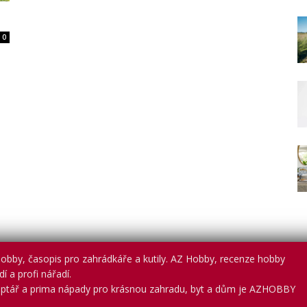
0
obby, časopis pro zahrádkáře a kutily. AZ Hobby, recenze hobby
í a profi nářadí.
ptář a prima nápady pro krásnou zahradu, byt a dům je AZHOBBY