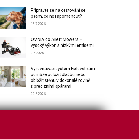
Připravte se na cestování se
psem, co nezapomenout?
15.7.2026
OMNIA od Allett Mowers –
vysoký výkon s nízkými emisemi
2.6.2026
Vyrovnávací systém Fixlevel vám
pomůže položit dlažbu nebo
obložit stěnu v dokonalé rovině
s precizními spárami
22.5.2026