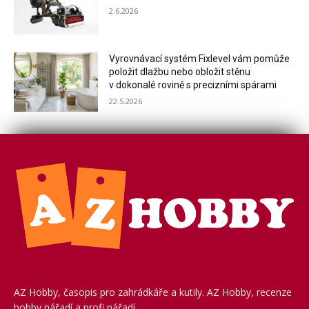
2.6.2026
Vyrovnávací systém Fixlevel vám pomůže
položit dlažbu nebo obložit stěnu
v dokonalé rovině s precizními spárami
22.5.2026
AZ Hobby, časopis pro zahrádkáře a kutily. AZ Hobby, recenze
hobby nářadí a profi nářadí.