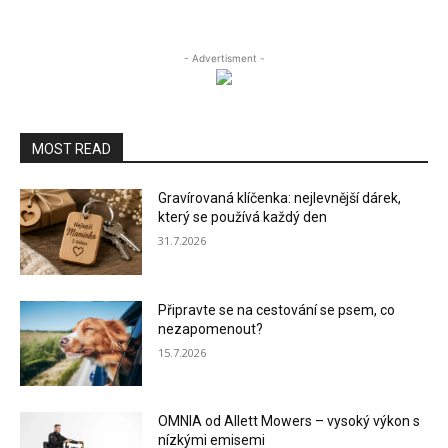
- Advertisment -
MOST READ
Gravírovaná klíčenka: nejlevnější dárek,
který se používá každý den
31.7.2026
Připravte se na cestování se psem, co
nezapomenout?
15.7.2026
OMNIA od Allett Mowers – vysoký výkon s
nízkými emisemi