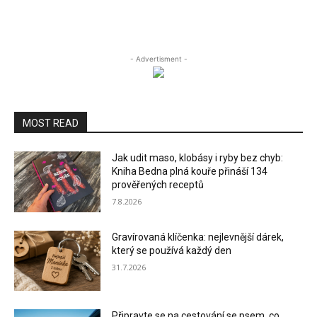
- Advertisment -
MOST READ
Jak udit maso, klobásy i ryby bez chyb:
Kniha Bedna plná kouře přináší 134
prověřených receptů
7.8.2026
Gravírovaná klíčenka: nejlevnější dárek,
který se používá každý den
31.7.2026
Připravte se na cestování se psem, co