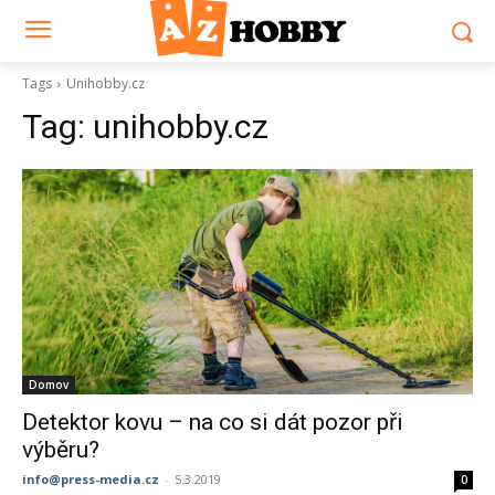
Tags
Unihobby.cz
Tag:
unihobby.cz
Domov
Detektor kovu – na co si dát pozor při
výběru?
info@press-media.cz
-
5.3.2019
0