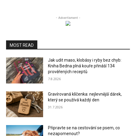
- Advertisment -
MOST READ
Jak udit maso, klobásy i ryby bez chyb:
Kniha Bedna plná kouře přináší 134
prověřených receptů
7.8.2026
Gravírovaná klíčenka: nejlevnější dárek,
který se používá každý den
31.7.2026
Připravte se na cestování se psem, co
nezapomenout?