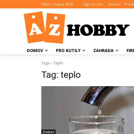
Pátek, 7 srpna, 2026
Sign in / Join
Domov
Pro ku
DOMOV
PRO KUTILY
ZAHRADA
FI
Tags
Teplo
Tag:
teplo
Domov