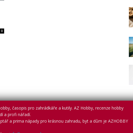
0
obby, časopis pro zahrádkáře a kutily. AZ Hobby, recenze hobby
í a profi nářadí.
ptář a prima nápady pro krásnou zahradu, byt a dům je AZHOBBY