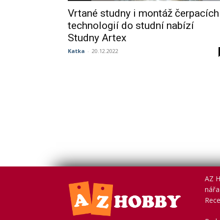
Vrtané studny i montáž čerpacích
technologií do studní nabízí
Studny Artex
Katka
-
20.12.2022
AZ H
nářad
Rece