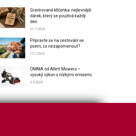
Gravírovaná klíčenka: nejlevnější
dárek, který se používá každý
den
31.7.2026
Připravte se na cestování se
psem, co nezapomenout?
15.7.2026
OMNIA od Allett Mowers –
vysoký výkon s nízkými emisemi
2.6.2026