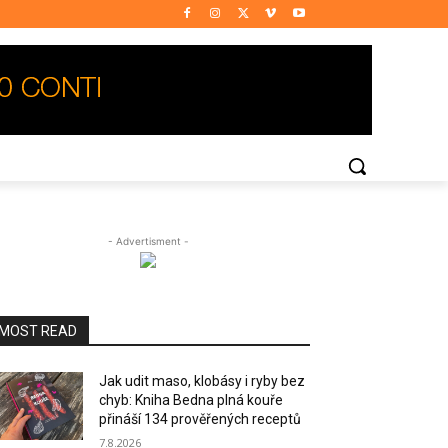
- Advertisment -
MOST READ
Jak udit maso, klobásy i ryby bez
chyb: Kniha Bedna plná kouře
přináší 134 prověřených receptů
7.8.2026