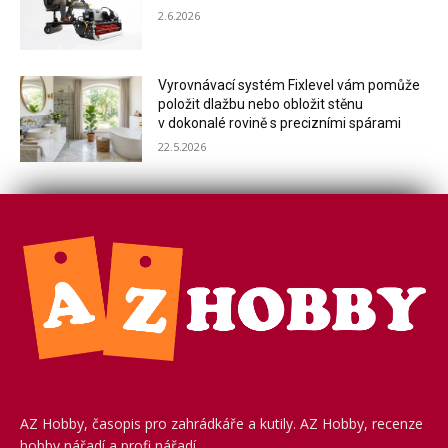
2.6.2026
Vyrovnávací systém Fixlevel vám pomůže
položit dlažbu nebo obložit stěnu
v dokonalé rovině s precizními spárami
22.5.2026
AZ Hobby, časopis pro zahrádkáře a kutily. AZ Hobby, recenze
hobby nářadí a profi nářadí.