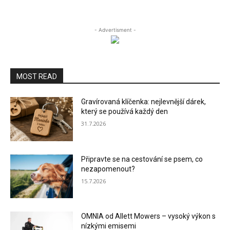
- Advertisment -
MOST READ
Gravírovaná klíčenka: nejlevnější dárek,
který se používá každý den
31.7.2026
Připravte se na cestování se psem, co
nezapomenout?
15.7.2026
OMNIA od Allett Mowers – vysoký výkon s
nízkými emisemi