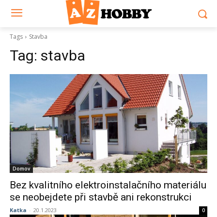
Tags
Stavba
Tag:
stavba
Domov
Bez kvalitního elektroinstalačního materiálu
se neobejdete při stavbě ani rekonstrukci
Katka
-
20.1.2023
0