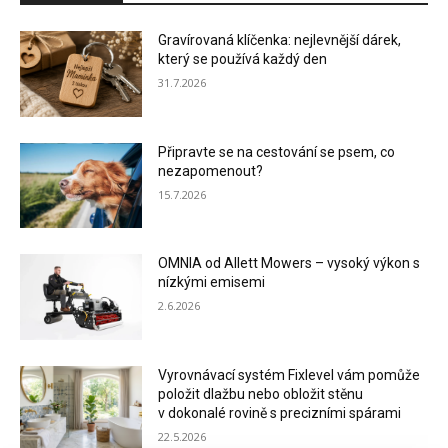
Gravírovaná klíčenka: nejlevnější dárek,
který se používá každý den
31.7.2026
Připravte se na cestování se psem, co
nezapomenout?
15.7.2026
OMNIA od Allett Mowers – vysoký výkon s
nízkými emisemi
2.6.2026
Vyrovnávací systém Fixlevel vám pomůže
položit dlažbu nebo obložit stěnu
v dokonalé rovině s precizními spárami
22.5.2026