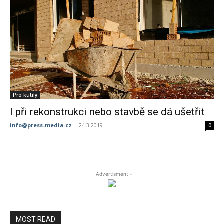
Pro kutily
I při rekonstrukci nebo stavbě se dá ušetřit
info@press-media.cz
-
24.3.2019
0
- Advertisment -
MOST READ