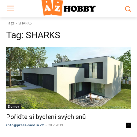
Tags
SHARKS
Tag:
SHARKS
Domov
Pořiďte si bydlení svých snů
info@press-media.cz
-
28.2.2019
0