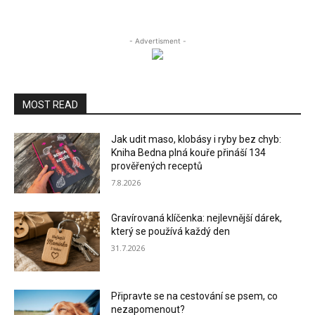
- Advertisment -
MOST READ
Jak udit maso, klobásy i ryby bez chyb:
Kniha Bedna plná kouře přináší 134
prověřených receptů
7.8.2026
Gravírovaná klíčenka: nejlevnější dárek,
který se používá každý den
31.7.2026
Připravte se na cestování se psem, co
nezapomenout?