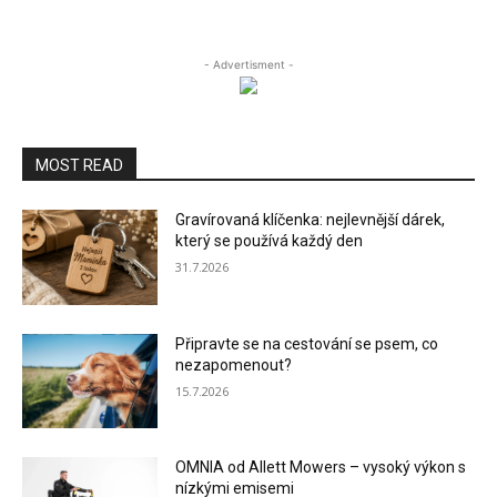
- Advertisment -
MOST READ
Gravírovaná klíčenka: nejlevnější dárek,
který se používá každý den
31.7.2026
Připravte se na cestování se psem, co
nezapomenout?
15.7.2026
OMNIA od Allett Mowers – vysoký výkon s
nízkými emisemi