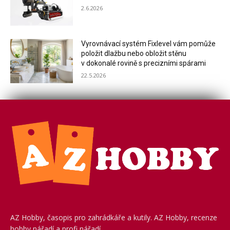
2.6.2026
Vyrovnávací systém Fixlevel vám pomůže
položit dlažbu nebo obložit stěnu
v dokonalé rovině s precizními spárami
22.5.2026
AZ Hobby, časopis pro zahrádkáře a kutily. AZ Hobby, recenze
hobby nářadí a profi nářadí.