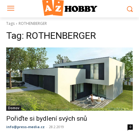
Tags
ROTHENBERGER
Tag:
ROTHENBERGER
Domov
Pořiďte si bydlení svých snů
info@press-media.cz
-
28.2.2019
0