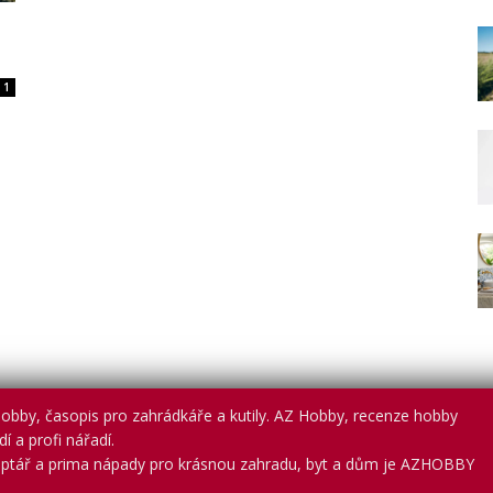
1
obby, časopis pro zahrádkáře a kutily. AZ Hobby, recenze hobby
í a profi nářadí.
ptář a prima nápady pro krásnou zahradu, byt a dům je AZHOBBY