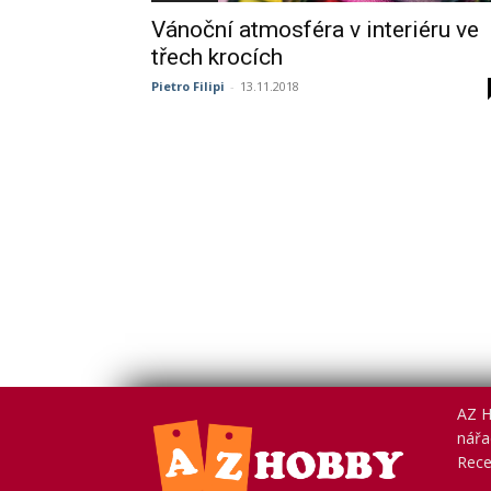
Vánoční atmosféra v interiéru ve
třech krocích
Pietro Filipi
-
13.11.2018
AZ H
nářad
Rece