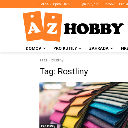
Pátek, 7 srpna, 2026
Sign in / Join
Domov
Pro ku
DOMOV
PRO KUTILY
ZAHRADA
FI
Tags
Rostliny
Tag:
Rostliny
Pro kutily