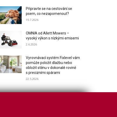
Připravte se na cestování se
psem, co nezapomenout?
15.7.2026
OMNIA od Allett Mowers –
vysoký výkon s nízkými emisemi
2.6.2026
Vyrovnávací systém Fixlevel vám
pomůže položit dlažbu nebo
obložit stěnu v dokonalé rovině
s precizními spárami
22.5.2026