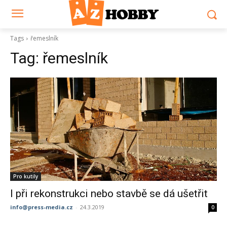
Tags
řemeslník
Tag:
řemeslník
Pro kutily
I při rekonstrukci nebo stavbě se dá ušetřit
info@press-media.cz
-
24.3.2019
0