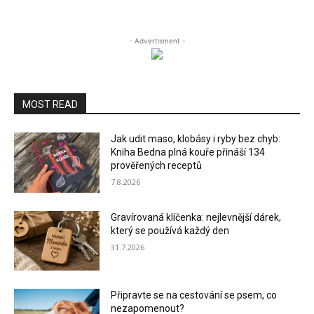
- Advertisment -
MOST READ
Jak udit maso, klobásy i ryby bez chyb:
Kniha Bedna plná kouře přináší 134
prověřených receptů
7.8.2026
Gravírovaná klíčenka: nejlevnější dárek,
který se používá každý den
31.7.2026
Připravte se na cestování se psem, co
nezapomenout?