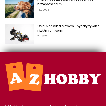
nezapomenout?
15.7.2026
OMNIA od Allett Mowers – vysoký výkon s
nízkými emisemi
2.6.2026