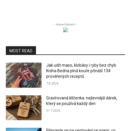
- Advertisment -
MOST READ
Jak udit maso, klobásy i ryby bez chyb:
Kniha Bedna plná kouře přináší 134
prověřených receptů
7.8.2026
Gravírovaná klíčenka: nejlevnější dárek,
který se používá každý den
31.7.2026
Připravte se na cestování se psem, co