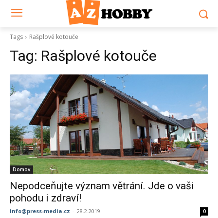
Tags
Rašplové kotouče
Tag:
Rašplové kotouče
Domov
Nepodceňujte význam větrání. Jde o vaši
pohodu i zdraví!
info@press-media.cz
-
28.2.2019
0