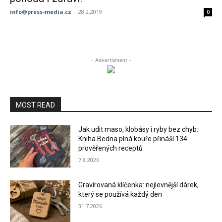
info@press-media.cz
-
28.2.2019
0
- Advertisment -
MOST READ
Jak udit maso, klobásy i ryby bez chyb:
Kniha Bedna plná kouře přináší 134
prověřených receptů
7.8.2026
Gravírovaná klíčenka: nejlevnější dárek,
který se používá každý den
31.7.2026