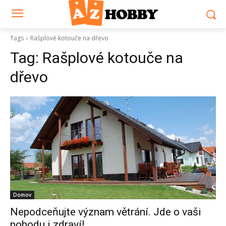
Tags
Rašplové kotouče na dřevo
Tag:
Rašplové kotouče na
dřevo
Domov
Nepodceňujte význam větrání. Jde o vaši
pohodu i zdraví!