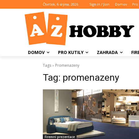
Čtvrtek, 6 srpna, 2026
Sign in / Join
Domov
Pro 
DOMOV
PRO KUTILY
ZAHRADA
FI
Tags
Promenazeny
Tag:
promenazeny
Firemní prezentace