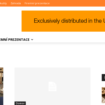
kutily
Zahrada
Firemní prezentace
REMNÍ PREZENTACE
Domov