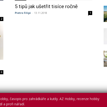
5 tipů jak ušetřit tisíce ročně
Pietro Filipi
-
13.11.2018
1
2
0
obby, časopis pro zahrádkáře a kutily. AZ Hobby, recenze hobby
í a profi nářadí.