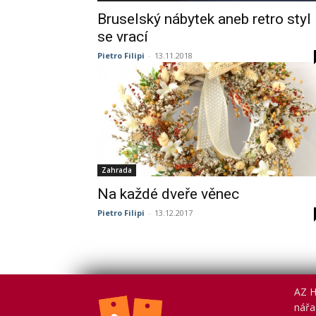
Bruselský nábytek aneb retro styl
se vrací
Pietro Filipi
-
13.11.2018
Zahrada
Na každé dveře věnec
Pietro Filipi
-
13.12.2017
AZ H
nářad