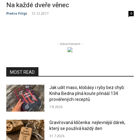
Na každé dveře věnec
Pietro Filipi
-
13.12.2017
0
- Advertisment -
MOST READ
Jak udit maso, klobásy i ryby bez chyb:
Kniha Bedna plná kouře přináší 134
prověřených receptů
7.8.2026
Gravírovaná klíčenka: nejlevnější dárek,
který se používá každý den
31.7.2026