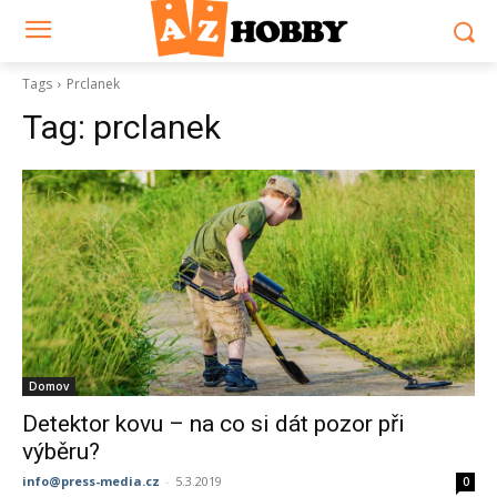
Tags
Prclanek
Tag:
prclanek
Domov
Detektor kovu – na co si dát pozor při
výběru?
info@press-media.cz
-
5.3.2019
0