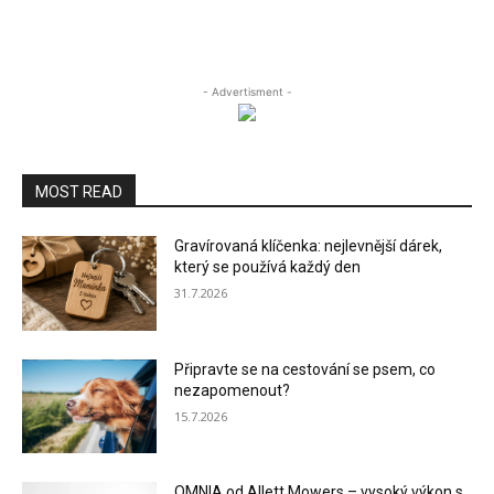
- Advertisment -
MOST READ
Gravírovaná klíčenka: nejlevnější dárek,
který se používá každý den
31.7.2026
Připravte se na cestování se psem, co
nezapomenout?
15.7.2026
OMNIA od Allett Mowers – vysoký výkon s