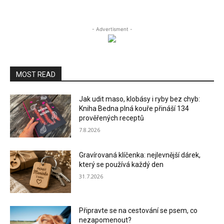
- Advertisment -
MOST READ
Jak udit maso, klobásy i ryby bez chyb:
Kniha Bedna plná kouře přináší 134
prověřených receptů
7.8.2026
Gravírovaná klíčenka: nejlevnější dárek,
který se používá každý den
31.7.2026
Připravte se na cestování se psem, co
nezapomenout?