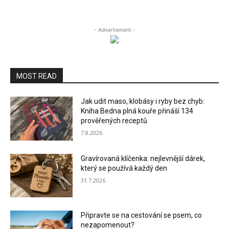
- Advertisment -
MOST READ
Jak udit maso, klobásy i ryby bez chyb:
Kniha Bedna plná kouře přináší 134
prověřených receptů
7.8.2026
Gravírovaná klíčenka: nejlevnější dárek,
který se používá každý den
31.7.2026
Připravte se na cestování se psem, co
nezapomenout?