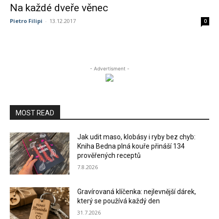
Na každé dveře věnec
Pietro Filipi
-
13.12.2017
0
- Advertisment -
MOST READ
Jak udit maso, klobásy i ryby bez chyb:
Kniha Bedna plná kouře přináší 134
prověřených receptů
7.8.2026
Gravírovaná klíčenka: nejlevnější dárek,
který se používá každý den
31.7.2026