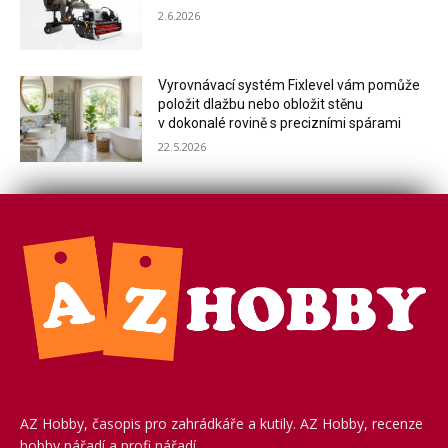
2.6.2026
Vyrovnávací systém Fixlevel vám pomůže
položit dlažbu nebo obložit stěnu
v dokonalé rovině s precizními spárami
22.5.2026
AZ Hobby, časopis pro zahrádkáře a kutily. AZ Hobby, recenze
hobby nářadí a profi nářadí.