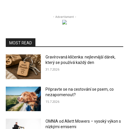
- Advertisment -
MOST READ
Gravírovaná klíčenka: nejlevnější dárek,
který se používá každý den
31.7.2026
Připravte se na cestování se psem, co
nezapomenout?
15.7.2026
OMNIA od Allett Mowers – vysoký výkon s
nízkými emisemi