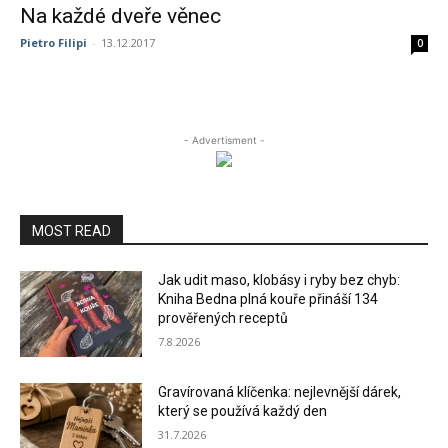
Na každé dveře věnec
Pietro Filipi
-
13.12.2017
0
- Advertisment -
MOST READ
Jak udit maso, klobásy i ryby bez chyb:
Kniha Bedna plná kouře přináší 134
prověřených receptů
7.8.2026
Gravírovaná klíčenka: nejlevnější dárek,
který se používá každý den
31.7.2026