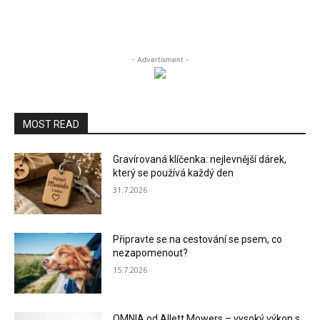
- Advertisment -
MOST READ
Gravírovaná klíčenka: nejlevnější dárek,
který se používá každý den
31.7.2026
Připravte se na cestování se psem, co
nezapomenout?
15.7.2026
OMNIA od Allett Mowers – vysoký výkon s