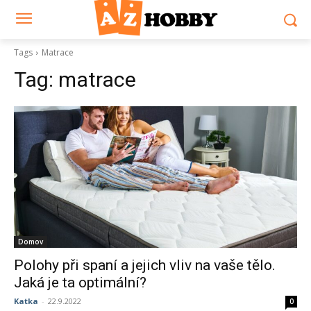
Tags
Matrace
Tag:
matrace
Domov
Polohy při spaní a jejich vliv na vaše tělo.
Jaká je ta optimální?
Katka
-
22.9.2022
0