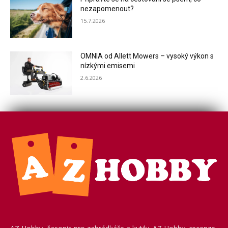
nezapomenout?
15.7.2026
OMNIA od Allett Mowers – vysoký výkon s
nízkými emisemi
2.6.2026