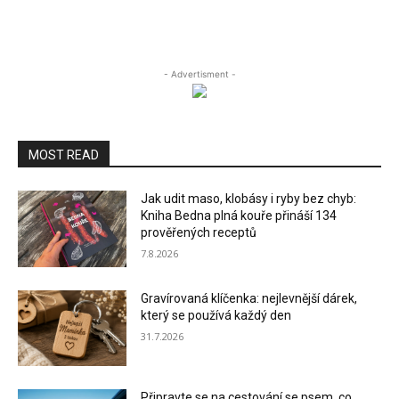
- Advertisment -
MOST READ
Jak udit maso, klobásy i ryby bez chyb:
Kniha Bedna plná kouře přináší 134
prověřených receptů
7.8.2026
Gravírovaná klíčenka: nejlevnější dárek,
který se používá každý den
31.7.2026
Připravte se na cestování se psem, co