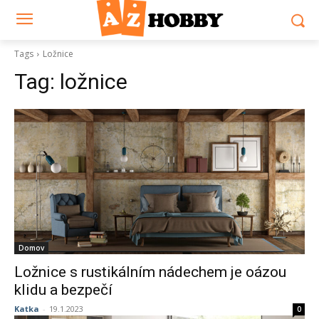
Tags
Ložnice
Tag:
ložnice
Domov
Ložnice s rustikálním nádechem je oázou
klidu a bezpečí
Katka
-
19.1.2023
0