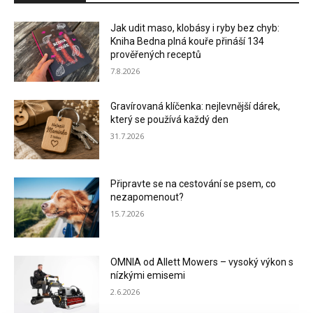
Jak udit maso, klobásy i ryby bez chyb:
Kniha Bedna plná kouře přináší 134
prověřených receptů
7.8.2026
Gravírovaná klíčenka: nejlevnější dárek,
který se používá každý den
31.7.2026
Připravte se na cestování se psem, co
nezapomenout?
15.7.2026
OMNIA od Allett Mowers – vysoký výkon s
nízkými emisemi
2.6.2026