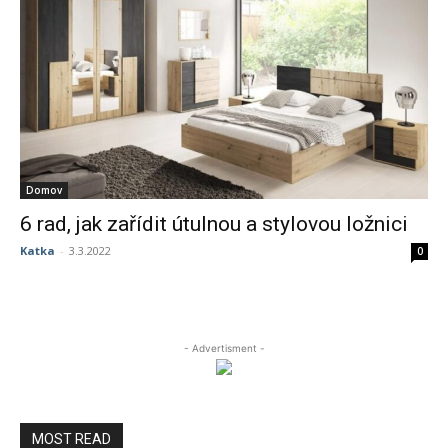
Domov
6 rad, jak zařídit útulnou a stylovou ložnici
Katka
-
3.3.2022
0
- Advertisment -
MOST READ