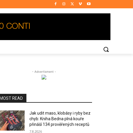
- Advertisment -
MOST READ
Jak udit maso, klobásy i ryby bez
chyb: Kniha Bedna plná kouře
přináší 134 prověřených receptů
7.8.2026