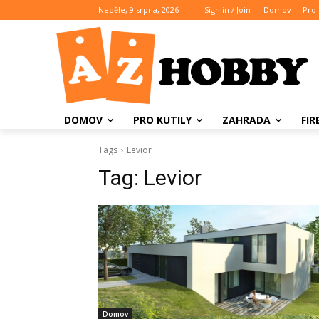
Neděle, 9 srpna, 2026
Sign in / Join
Domov
Pro 
DOMOV
PRO KUTILY
ZAHRADA
FI
Tags
Levior
Tag:
Levior
Domov