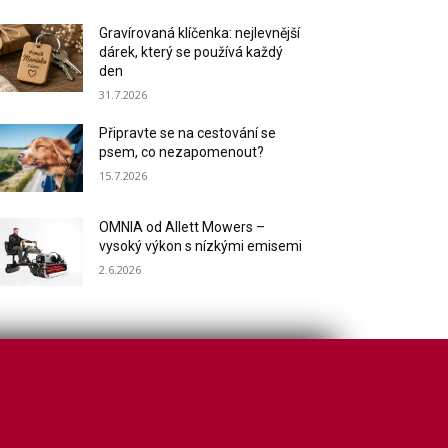
Gravírovaná klíčenka: nejlevnější
dárek, který se používá každý
den
31.7.2026
Připravte se na cestování se
psem, co nezapomenout?
15.7.2026
OMNIA od Allett Mowers –
vysoký výkon s nízkými emisemi
2.6.2026