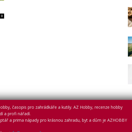
0
obby, časopis pro zahrádkáře a kutily. AZ Hobby, recenze hobby
í a profi nářadí.
ptář a prima nápady pro krásnou zahradu, byt a dům je AZHOBBY