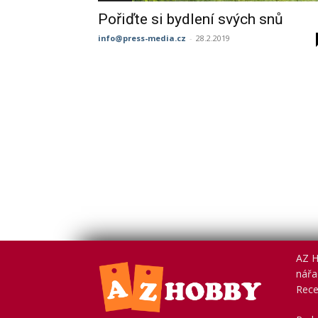
Pořiďte si bydlení svých snů
info@press-media.cz
-
28.2.2019
AZ H
nářad
Rece