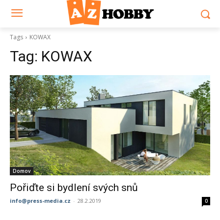
Tags
KOWAX
Tag:
KOWAX
Domov
Pořiďte si bydlení svých snů
info@press-media.cz
-
28.2.2019
0