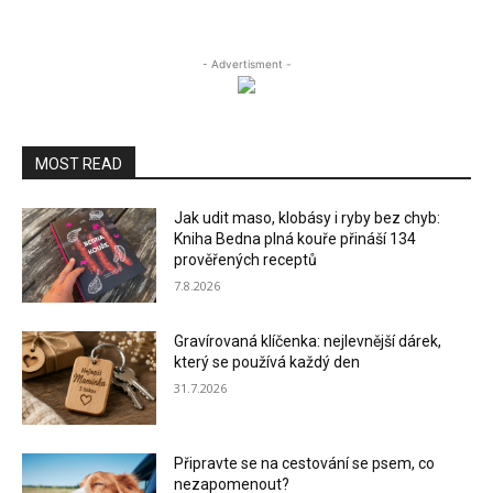
- Advertisment -
MOST READ
Jak udit maso, klobásy i ryby bez chyb:
Kniha Bedna plná kouře přináší 134
prověřených receptů
7.8.2026
Gravírovaná klíčenka: nejlevnější dárek,
který se používá každý den
31.7.2026
Připravte se na cestování se psem, co
nezapomenout?