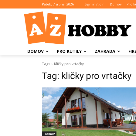
Pátek, 7 srpna, 2026
Sign in / Join
Domov
Pro ku
DOMOV
PRO KUTILY
ZAHRADA
FI
Tags
Kličky pro vrtačky
Tag:
kličky pro vrtačky
Domov