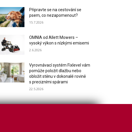
Připravte se na cestování se
psem, co nezapomenout?
15.7.2026
OMNIA od Allett Mowers –
vysoký výkon s nízkými emisemi
2.6.2026
Vyrovnávací systém Fixlevel vám
pomůže položit dlažbu nebo
obložit stěnu v dokonalé rovině
s precizními spárami
22.5.2026