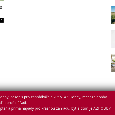
e
0
obby, časopis pro zahrádkáře a kutily. AZ Hobby, recenze hobby
í a profi nářadí.
ptář a prima nápady pro krásnou zahradu, byt a dům je AZHOBBY