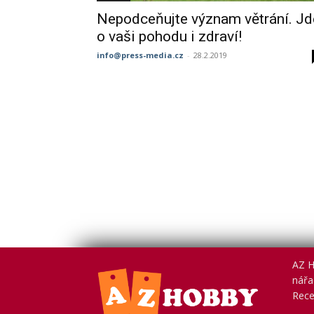
Nepodceňujte význam větrání. Jd
o vaši pohodu i zdraví!
info@press-media.cz
-
28.2.2019
AZ H
nářad
Rece