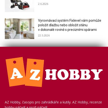
2.6.2026
Vyrovnávací systém Fixlevel vám pomůže
položit dlažbu nebo obložit stěnu
v dokonalé rovině s precizními spárami
22.5.2026
AZ Hobby, časopis pro zahrádkáře a kutily. AZ Hobby, recenze
hobby nářadí a profi nářadí.