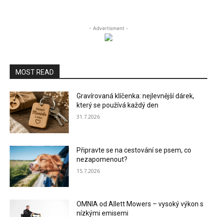
- Advertisment -
MOST READ
Gravírovaná klíčenka: nejlevnější dárek,
který se používá každý den
31.7.2026
Připravte se na cestování se psem, co
nezapomenout?
15.7.2026
OMNIA od Allett Mowers – vysoký výkon s
nízkými emisemi