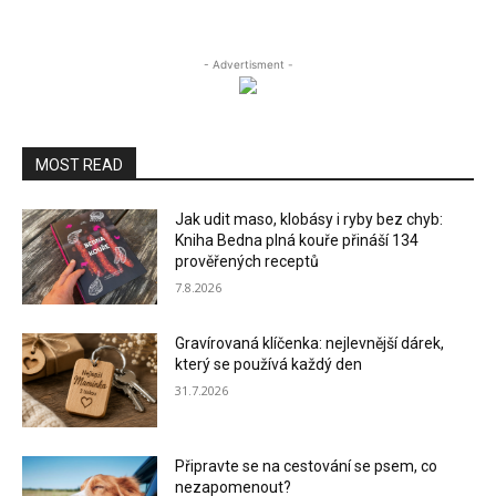
- Advertisment -
MOST READ
Jak udit maso, klobásy i ryby bez chyb:
Kniha Bedna plná kouře přináší 134
prověřených receptů
7.8.2026
Gravírovaná klíčenka: nejlevnější dárek,
který se používá každý den
31.7.2026
Připravte se na cestování se psem, co
nezapomenout?