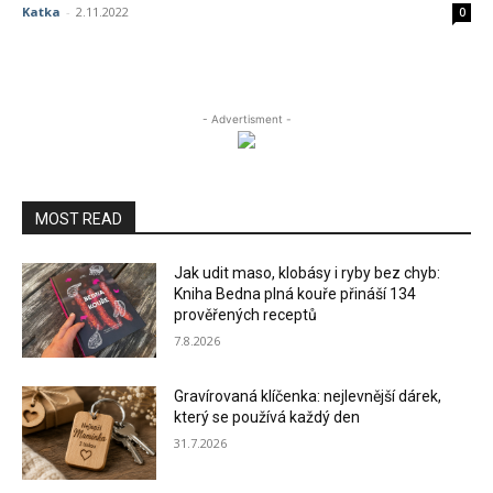
Katka
-
2.11.2022
0
- Advertisment -
MOST READ
Jak udit maso, klobásy i ryby bez chyb:
Kniha Bedna plná kouře přináší 134
prověřených receptů
7.8.2026
Gravírovaná klíčenka: nejlevnější dárek,
který se používá každý den
31.7.2026