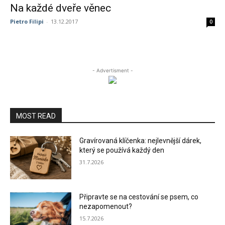
Na každé dveře věnec
Pietro Filipi
-
13.12.2017
0
- Advertisment -
MOST READ
Gravírovaná klíčenka: nejlevnější dárek,
který se používá každý den
31.7.2026
Připravte se na cestování se psem, co
nezapomenout?
15.7.2026