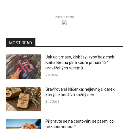
- Advertisment -
MOST READ
Jak udit maso, klobásy i ryby bez chyb:
Kniha Bedna plná kouře přináší 134
prověřených receptů
7.8.2026
Gravírovaná klíčenka: nejlevnější dárek,
který se používá každý den
31.7.2026
Připravte se na cestování se psem, co
nezapomenout?