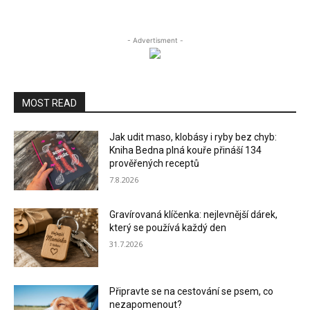
- Advertisment -
MOST READ
Jak udit maso, klobásy i ryby bez chyb:
Kniha Bedna plná kouře přináší 134
prověřených receptů
7.8.2026
Gravírovaná klíčenka: nejlevnější dárek,
který se používá každý den
31.7.2026
Připravte se na cestování se psem, co
nezapomenout?