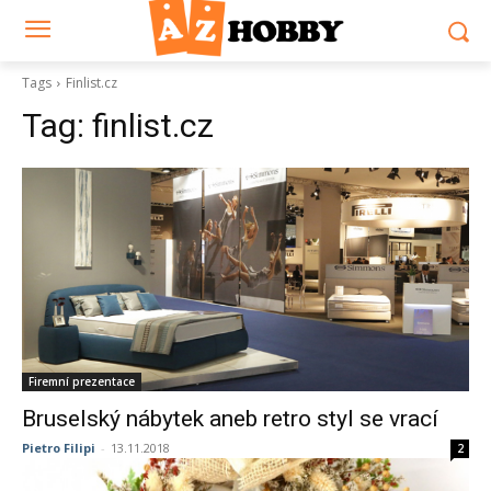
Tags
Finlist.cz
Tag:
finlist.cz
Firemní prezentace
Bruselský nábytek aneb retro styl se vrací
Pietro Filipi
-
13.11.2018
2