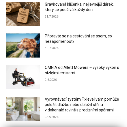
Gravírovaná klíčenka: nejlevnější dárek,
který se používá každý den
31.7.2026
Připravte se na cestování se psem, co
nezapomenout?
15.7.2026
OMNIA od Allett Mowers – vysoký výkon s
nízkými emisemi
2.6.2026
Vyrovnávací systém Fixlevel vám pomůže
položit dlažbu nebo obložit stěnu
v dokonalé rovině s precizními spárami
22.5.2026