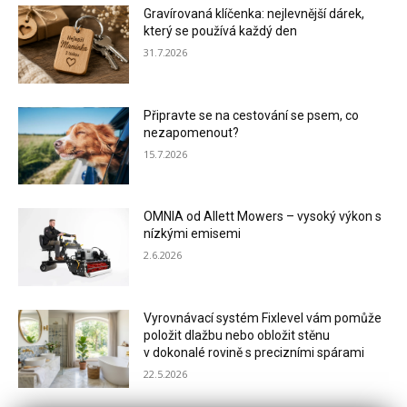
Gravírovaná klíčenka: nejlevnější dárek,
který se používá každý den
31.7.2026
Připravte se na cestování se psem, co
nezapomenout?
15.7.2026
OMNIA od Allett Mowers – vysoký výkon s
nízkými emisemi
2.6.2026
Vyrovnávací systém Fixlevel vám pomůže
položit dlažbu nebo obložit stěnu
v dokonalé rovině s precizními spárami
22.5.2026