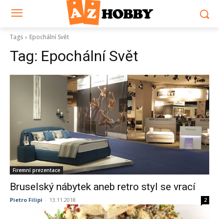
Tags
Epochální Svět
Tag:
Epochální Svět
Firemní prezentace
Bruselský nábytek aneb retro styl se vrací
Pietro Filipi
-
13.11.2018
2