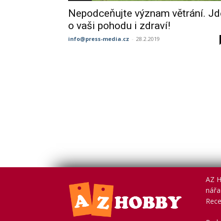
Nepodceňujte význam větrání. Jd
o vaši pohodu i zdraví!
info@press-media.cz
-
28.2.2019
AZ H
nářad
Rece