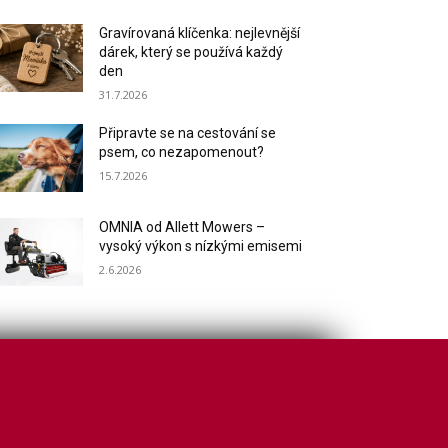
Gravírovaná klíčenka: nejlevnější
dárek, který se používá každý
den
31.7.2026
Připravte se na cestování se
psem, co nezapomenout?
15.7.2026
OMNIA od Allett Mowers –
vysoký výkon s nízkými emisemi
2.6.2026