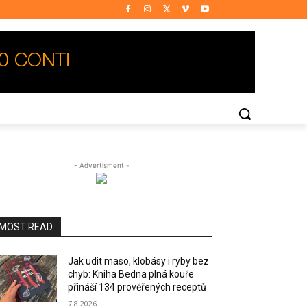
- Advertisment -
MOST READ
Jak udit maso, klobásy i ryby bez
chyb: Kniha Bedna plná kouře
přináší 134 prověřených receptů
7.8.2026