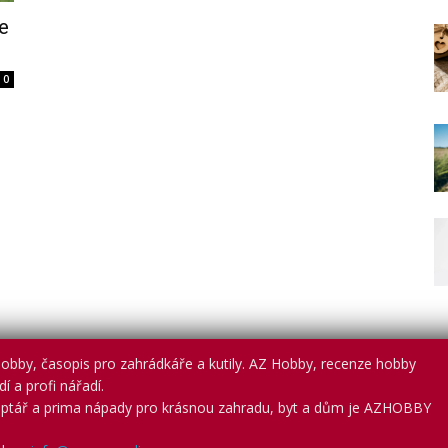
e
0
obby, časopis pro zahrádkáře a kutily. AZ Hobby, recenze hobby
í a profi nářadí.
ptář a prima nápady pro krásnou zahradu, byt a dům je AZHOBBY