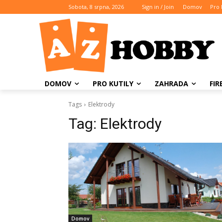
Sobota, 8 srpna, 2026
Sign in / Join
Domov
Pro 
DOMOV
PRO KUTILY
ZAHRADA
FI
Tags
Elektrody
Tag:
Elektrody
Domov